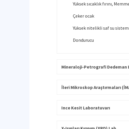
Yüksek sıcaklık fırını, Memm
Çeker ocak
Yüksek nitelikli saf su siste
Dondurucu
Mineraloji-Petrografi Dedeman 
İleri Mikroskop Araştırmaları (İ
Ince Kesit Laboratuvarı
X-Işınları Kırınım (XRD) Lab.