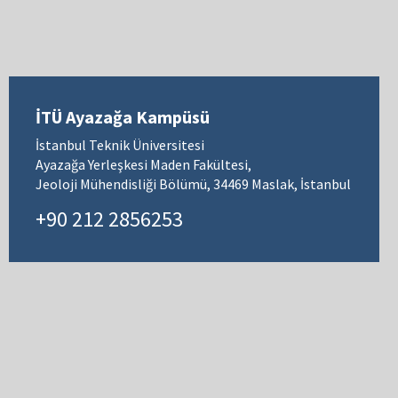
İTÜ Ayazağa Kampüsü
İstanbul Teknik Üniversitesi
Ayazağa Yerleşkesi Maden Fakültesi,
Jeoloji Mühendisliği Bölümü, 34469 Maslak, İstanbul
+90 212 2856253