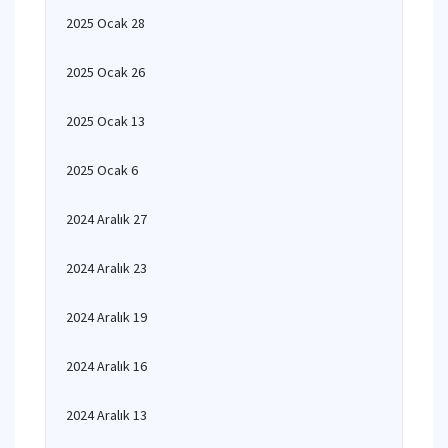
2025 Ocak 28
2025 Ocak 26
2025 Ocak 13
2025 Ocak 6
2024 Aralık 27
2024 Aralık 23
2024 Aralık 19
2024 Aralık 16
2024 Aralık 13