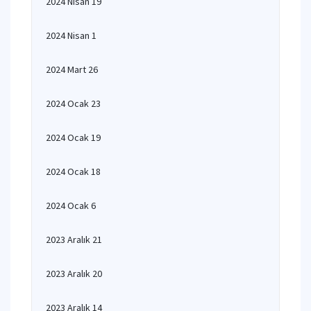
2024 Nisan 19
2024 Nisan 1
2024 Mart 26
2024 Ocak 23
2024 Ocak 19
2024 Ocak 18
2024 Ocak 6
2023 Aralık 21
2023 Aralık 20
2023 Aralık 14