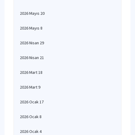
2026 Mayıs 20
2026 Mayıs 8
2026 Nisan 29
2026 Nisan 21
2026 Mart 18
2026 Mart 9
2026 Ocak 17
2026 Ocak 8
2026 Ocak 4