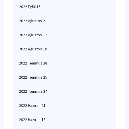
2022 Eylül 15
2022 Ağustos 21
2022 Ağustos 17
2022 Ağustos 10
2022 Temmuz 28
2022 Temmuz 25
2022 Temmuz 24
2022 Haziran 21
2022 Haziran 18