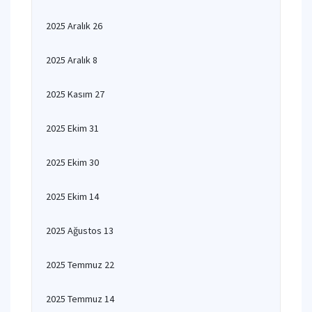
2025 Aralık 26
2025 Aralık 8
2025 Kasım 27
2025 Ekim 31
2025 Ekim 30
2025 Ekim 14
2025 Ağustos 13
2025 Temmuz 22
2025 Temmuz 14