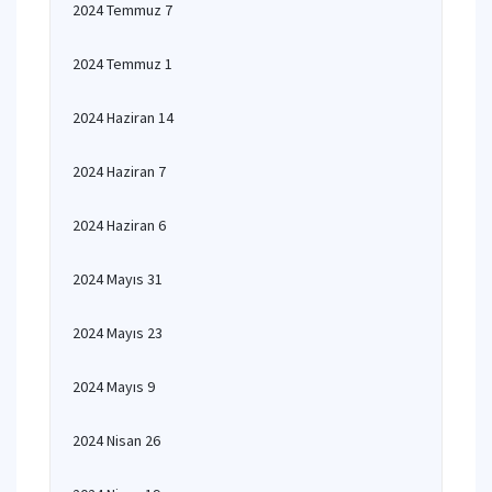
2024 Temmuz 7
2024 Temmuz 1
2024 Haziran 14
2024 Haziran 7
2024 Haziran 6
2024 Mayıs 31
2024 Mayıs 23
2024 Mayıs 9
2024 Nisan 26