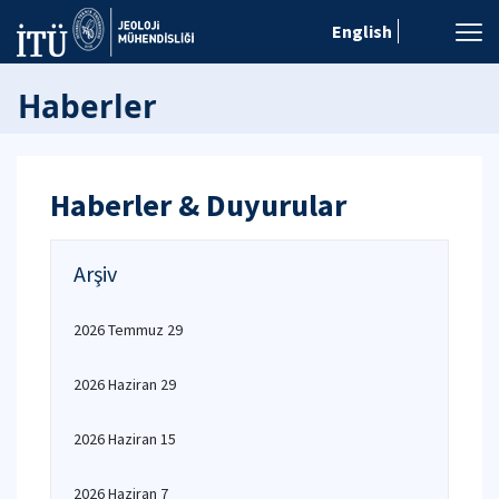
English
Haberler
Haberler & Duyurular
Arşiv
2026 Temmuz 29
2026 Haziran 29
2026 Haziran 15
2026 Haziran 7