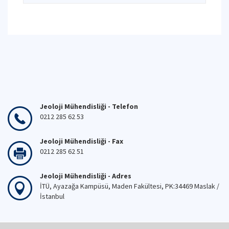
Jeoloji Mühendisliği - Telefon
0212 285 62 53
Jeoloji Mühendisliği - Fax
0212 285 62 51
Jeoloji Mühendisliği - Adres
İTÜ, Ayazağa Kampüsü, Maden Fakültesi, PK:34469 Maslak /
İstanbul