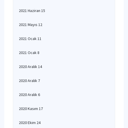
2021 Haziran 15
2021 Mayıs 12
2021 Ocak 11
2021 Ocak 8
2020 Aralık 14
2020 Aralık 7
2020 Aralık 6
2020 Kasım 17
2020 Ekim 24