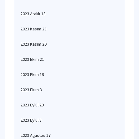
2023 Aralık 13
2023 Kasım 23
2023 Kasım 20
2023 Ekim 21
2023 Ekim 19
2023 Ekim 3
2023 Eylül 29
2023 Eylül 8
2023 Ağustos 17