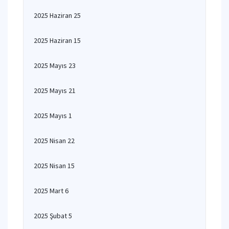
2025 Haziran 25
2025 Haziran 15
2025 Mayıs 23
2025 Mayıs 21
2025 Mayıs 1
2025 Nisan 22
2025 Nisan 15
2025 Mart 6
2025 Şubat 5