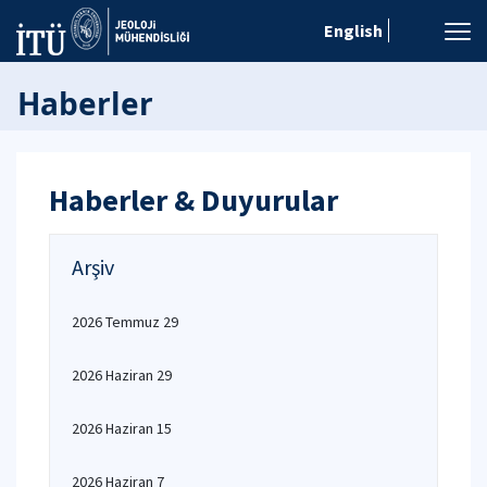
English
Haberler
Haberler & Duyurular
Arşiv
2026 Temmuz 29
2026 Haziran 29
2026 Haziran 15
2026 Haziran 7