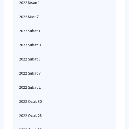
2022 Nisan 1
2022 Mart 7
2022 Şubat 13
2022 Şubat 9
2022 Şubat 8
2022 Şubat 7
2022 Şubat 2
2022 Ocak 30
2022 Ocak 28