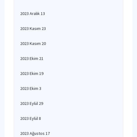
2023 Aralık 13
2023 Kasım 23
2023 Kasım 20
2023 Ekim 21
2023 Ekim 19
2023 Ekim 3
2023 Eylül 29
2023 Eylül 8
2023 Ağustos 17