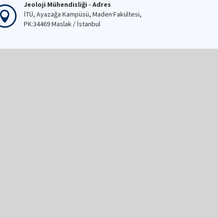
Jeoloji Mühendisliği - Adres
İTÜ, Ayazağa Kampüsü, Maden Fakültesi,
PK:34469 Maslak / İstanbul