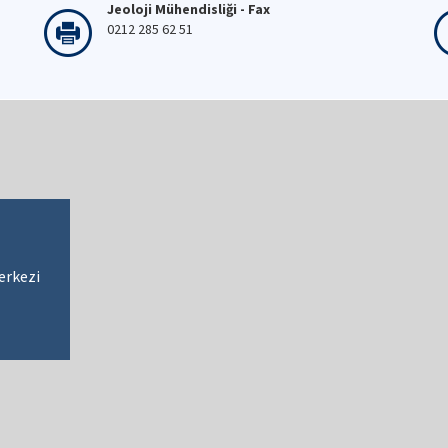
Jeoloji Mühendisliği - Fax
0212 285 62 51
erkezi