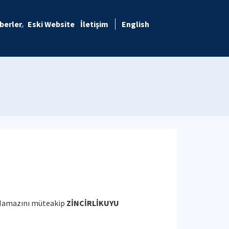
berler
Eski Website
İletişim
English
 Namazını müteakip
ZİNCİRLİKUYU