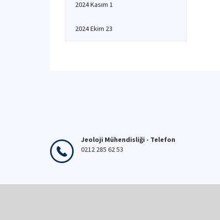
2024 Kasım 1
2024 Ekim 23
Jeoloji Mühendisliği - Telefon
0212 285 62 53