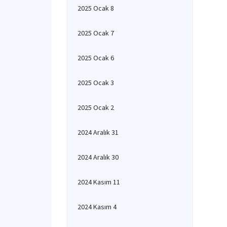
2025 Ocak 8
2025 Ocak 7
2025 Ocak 6
2025 Ocak 3
2025 Ocak 2
2024 Aralık 31
2024 Aralık 30
2024 Kasım 11
2024 Kasım 4