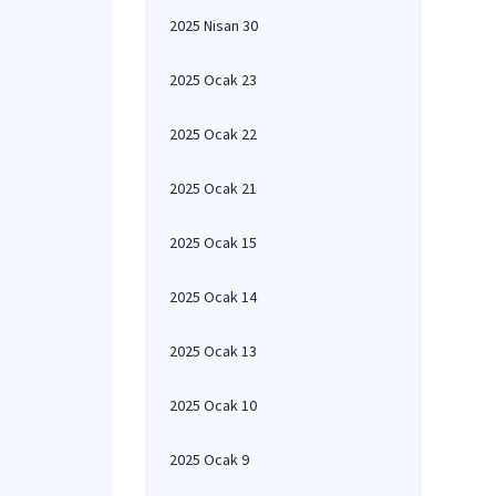
2025 Nisan 30
2025 Ocak 23
2025 Ocak 22
2025 Ocak 21
2025 Ocak 15
2025 Ocak 14
2025 Ocak 13
2025 Ocak 10
2025 Ocak 9