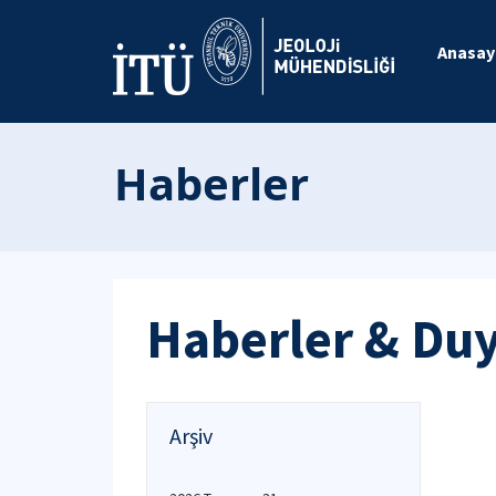
Anasay
Haberler
Haberler & Du
Arşiv