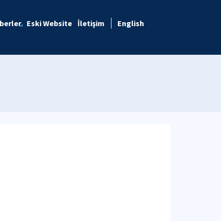
berler
Eski Website
İletişim
English