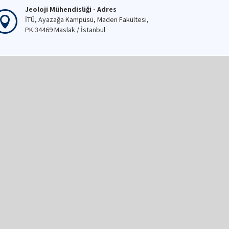
Jeoloji Mühendisliği - Adres
İTÜ, Ayazağa Kampüsü, Maden Fakültesi,
PK:34469 Maslak / İstanbul