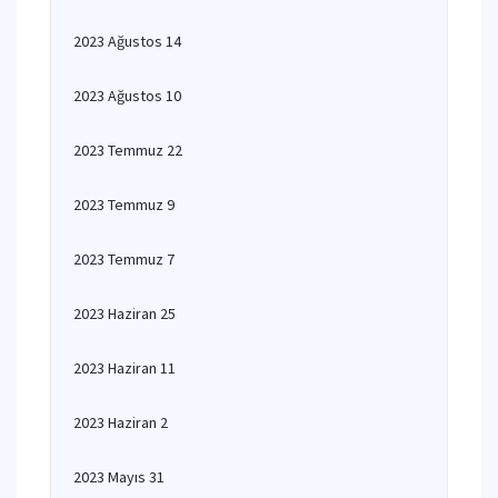
2023 Ağustos 14
2023 Ağustos 10
2023 Temmuz 22
2023 Temmuz 9
2023 Temmuz 7
2023 Haziran 25
2023 Haziran 11
2023 Haziran 2
2023 Mayıs 31