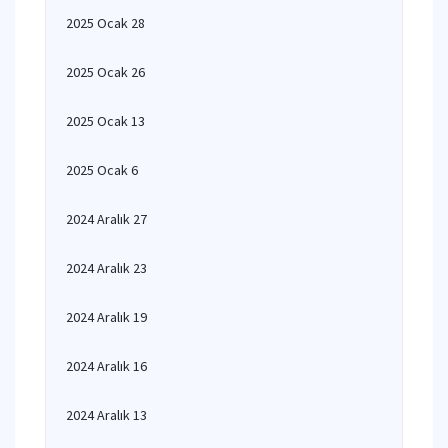
2025 Ocak 28
2025 Ocak 26
2025 Ocak 13
2025 Ocak 6
2024 Aralık 27
2024 Aralık 23
2024 Aralık 19
2024 Aralık 16
2024 Aralık 13