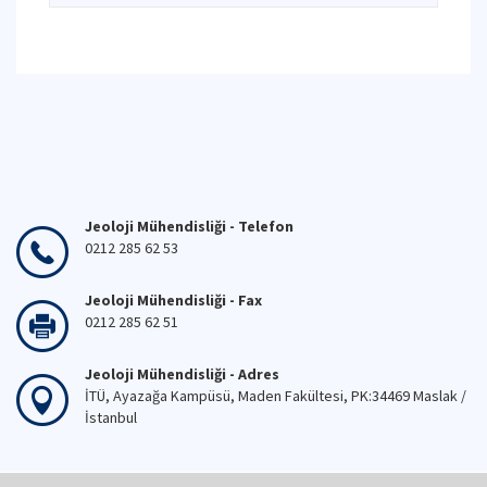
Jeoloji Mühendisliği - Telefon
0212 285 62 53
Jeoloji Mühendisliği - Fax
0212 285 62 51
Jeoloji Mühendisliği - Adres
İTÜ, Ayazağa Kampüsü, Maden Fakültesi, PK:34469 Maslak /
İstanbul