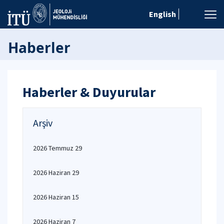
English
Haberler
Haberler & Duyurular
Arşiv
2026 Temmuz 29
2026 Haziran 29
2026 Haziran 15
2026 Haziran 7